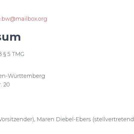
re.bw@mailbox.org
sum
 § 5 TMG
en-Württemberg
. 20
Vorsitzender), Maren Diebel-Ebers (stellvertreten