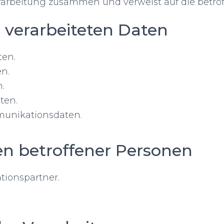
rarbeitung zusammen und verweist auf die betro
r verarbeiteten Daten
ten.
n.
.
ten.
unikationsdaten.
en betroffener Personen
ionspartner.