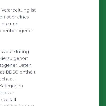
 Verarbeitung ist
en oder eines
echte und
rsonenbezogener
undverordnung
Hierzu gehört
ezogener Daten
Das BDSG enthält
echt auf
Kategorien
und zur
nzelfall