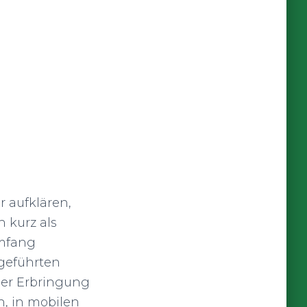
 aufklären,
 kurz als
Umfang
hgeführten
er Erbringung
n, in mobilen