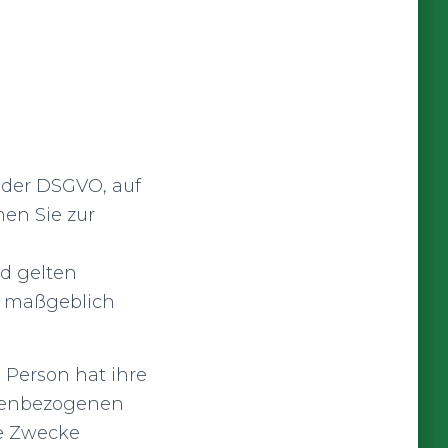
 der DSGVO, auf
en Sie zur
d gelten
en maßgeblich
 Person hat ihre
onenbezogenen
te Zwecke